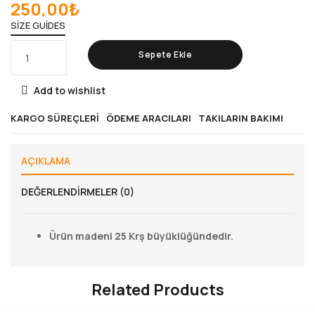
250,00
₺
SIZE GUIDES
Sepete Ekle
Add to wishlist
KARGO SÜREÇLERI
ÖDEME ARACILARI
TAKILARIN BAKIMI
AÇIKLAMA
DEĞERLENDIRMELER (0)
Ürün madeni 25 Krş büyüklüğündedir.
Related Products