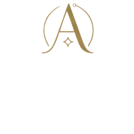
Çelik Gold Yuvarlak Çizgili Desen Küpe
Gold Karışık Çeşit Küpe
250,00
₺
250,00
₺
Sepete Ekle
Sepete Ekle