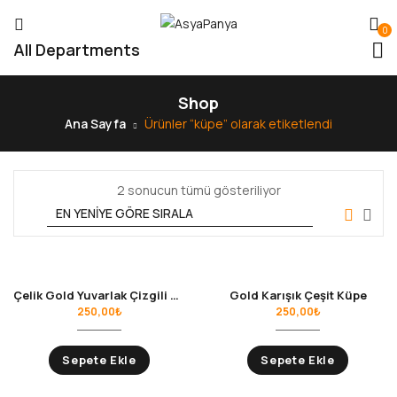
0
All Departments
Shop
Ana Sayfa
Ürünler “küpe” olarak etiketlendi
2 sonucun tümü gösteriliyor
Çelik Gold Yuvarlak Çizgili Desen Küpe
Gold Karışık Çeşit Küpe
250,00
₺
250,00
₺
Sepete Ekle
Sepete Ekle