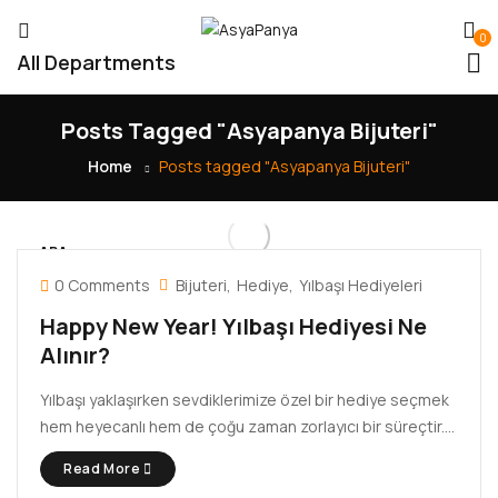
0
All Departments
Posts Tagged "Asyapanya Bijuteri"
Home
Posts tagged "Asyapanya Bijuteri"
ARA
03
0 Comments
Bijuteri
Hediye
Yılbaşı Hediyeleri
Happy New Year! Yılbaşı Hediyesi Ne
Alınır?
Yılbaşı yaklaşırken sevdiklerimize özel bir hediye seçmek
hem heyecanlı hem de çoğu zaman zorlayıcı bir süreçtir.
Karşımızdaki kişinin zevkine uyan, değer verdiğimizi
Read More
hissettiren ve aynı zamanda uzun yıllar kullanılabilecek bir