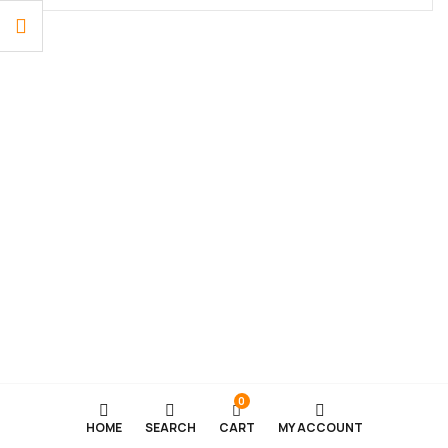
hediye bulmak isteriz. İşte tam da bu noktada bijuteri
ürünleri, şıklıkları ve anlamlı duruşlarıyla ...
0
HOME
SEARCH
CART
MY ACCOUNT