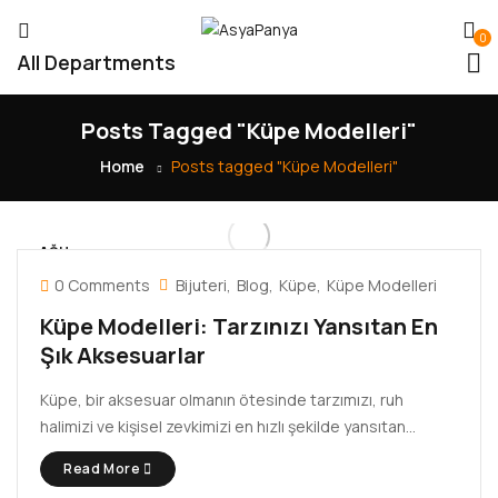
0
All Departments
Posts Tagged "Küpe Modelleri"
Home
Posts tagged "Küpe Modelleri"
AĞU
30
0 Comments
Bijuteri
Blog
Küpe
Küpe Modelleri
Küpe Modelleri: Tarzınızı Yansıtan En
Şık Aksesuarlar
Küpe, bir aksesuar olmanın ötesinde tarzımızı, ruh
halimizi ve kişisel zevkimizi en hızlı şekilde yansıtan
takılardan biridir. Minimal bir halka küpe ile klasik bir
Read More
görünüm yakalayabilir, taşlı bir modelle ışıltınızı artırabilir