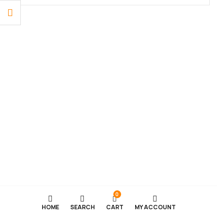
veya modern tasarımlarla güçlü bir stil oluşturabilirsiniz.
Günlük hayatta da özel günlerde de ...
0
HOME
SEARCH
CART
MY ACCOUNT